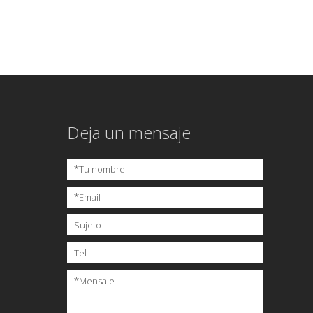
Deja un mensaje
*
Tu nombre
*
Email
Sujeto
Tel
*
Mensaje