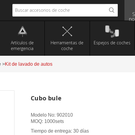
Buscar accesorios de coche
S
no
Artículos de
Herramientas de
Espejos de coches
emergencia
coche
e
>
Kit de lavado de autos
Cubo bule
Modelo No: 902010
MOQ: 1000sets
Tiempo de entrega: 30 días