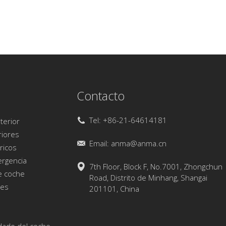
Contacto
Tel: +86-21-64614181
terior
riores
Email:
anma@anma.cn
ricos
e
902007 Set de limpieza
Set de limpieza de
ergencia
 de
de coches
coches de poliéster
7th Floor, Block F, No.7001, Zhongchun
bra
e coche
Road, Distrito de Minhang, Shangai
hes
201101, China