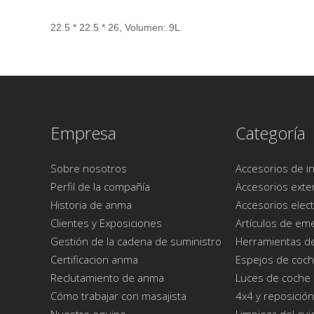
22.5 * 22.5 * 26, Volumen: 9L
Empresa
Categoría
Sobre nosotros
Accesorios de in
Perfil de la compañía
Accesorios exte
Historia de anma
Accesorios elect
Kits de herramientas de
Set de limpieza d
Clientes y Exposiciones
Artículos de em
limpieza para el cuidado
coches de esponja
del automóvil
plástico de microfi
Gestión de la cadena de suministro
Herramientas d
Certificacion anma
Espejos de coc
Reclutamiento de anma
Luces de coche
Cómo trabajar con masajista
4x4 y reposición