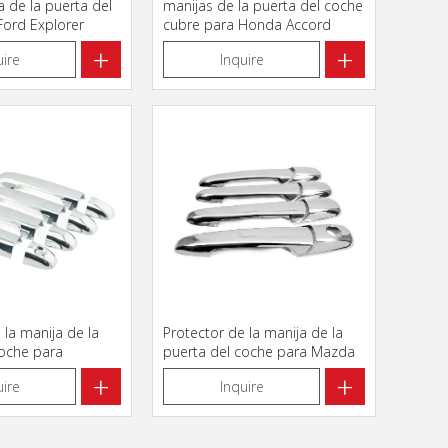
 de la puerta del
manijas de la puerta del coche
Ford Explorer
cubre para Honda Accord
2018
+
+
uire
Inquire
 la manija de la
Protector de la manija de la
coche para
puerta del coche para Mazda
ntra i30
3
+
+
uire
Inquire