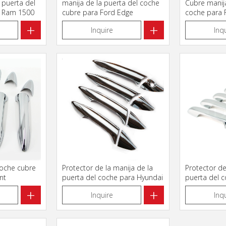
 puerta del
manija de la puerta del coche
Cubre manija
 Ram 1500
cubre para Ford Edge
coche para 
2011-2018
+
+
Inquire
Inq
coche cubre
Protector de la manija de la
Protector de
nt
puerta del coche para Hyundai
puerta del 
Elantra 2012-2015
HYUNDAI Ela
+
+
Inquire
Inq