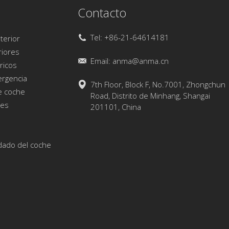
Contacto
Tel: +86-21-64614181
terior
riores
Email:
anma@anma.cn
ricos
ergencia
7th Floor, Block F, No.7001, Zhongchun
e coche
Road, Distrito de Minhang, Shangai
hes
201101, China
idado del coche