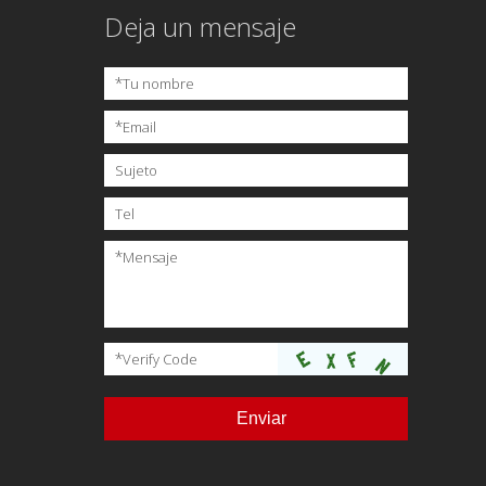
Deja un mensaje
*
Tu nombre
*
Email
Sujeto
Tel
*
Mensaje
*
Verify Code