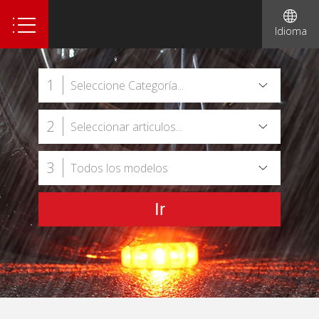
1
Idioma
1
Seleccione Categoría...
2
Seleccionar articulos...
3
Todos los modelos