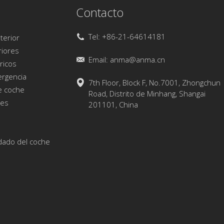
Contacto
Tel: +86-21-64614181
terior
riores
Email:
anma@anma.cn
ricos
ergencia
7th Floor, Block F, No.7001, Zhongchun
e coche
Road, Distrito de Minhang, Shangai
hes
201101, China
idado del coche