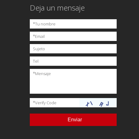
Deja un mensaje
*
Tu nombre
*
Email
Sujeto
Tel
*
Mensaje
*
Verify Code